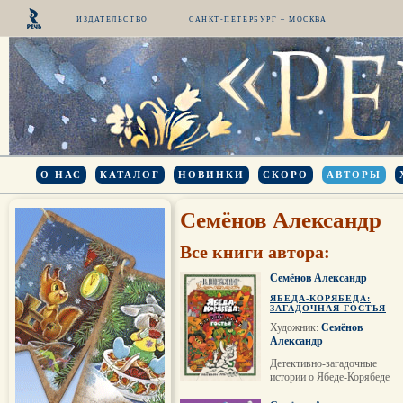
ИЗДАТЕЛЬСТВО
САНКТ-ПЕТЕРБУРГ – МОСКВА
О НАС
КАТАЛОГ
НОВИНКИ
СКОРО
АВТОРЫ
Семёнов Александр
Все книги автора:
Семёнов Александр
ЯБЕДА-КОРЯБЕДА:
ЗАГАДОЧНАЯ ГОСТЬЯ
Художник:
Семёнов
Александр
Детективно-загадочные
истории о Ябеде-Корябеде