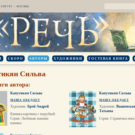
ТЕРБУРГ – МОСКВА
И
СКОРО
АВТОРЫ
ХУДОЖНИКИ
ГОСТЕВАЯ КНИГА
тикян Сильва
иги автора:
Капутикян Сильва
Капутикян Сильва
МАША ОБЕДАЕТ
МАША ОБЕДАЕТ
Художник:
Брей Андрей
Художник:
Вышенска
Татьяна
Книжка-картинка с вырубкой.
Серия: Любимая мамина
Серия: Странички-неве
книжка