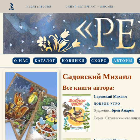
ИЗДАТЕЛЬСТВО
САНКТ-ПЕТЕРБУРГ – МОСКВА
О НАС
КАТАЛОГ
НОВИНКИ
СКОРО
АВТОРЫ
Садовский Михаил
Все книги автора:
Садовский Михаил
ДОБРОЕ УТРО
Художник:
Брей Андрей
Серия: Странички-невелички