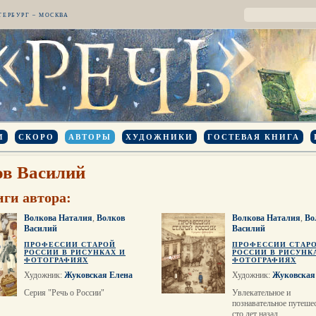
ТЕРБУРГ – МОСКВА
И
СКОРО
АВТОРЫ
ХУДОЖНИКИ
ГОСТЕВАЯ КНИГА
ов Василий
иги автора:
Волкова Наталия
,
Волков
Волкова Наталия
,
Во
Василий
Василий
ПРОФЕССИИ СТАРОЙ
ПРОФЕССИИ СТАР
РОССИИ В РИСУНКАХ И
РОССИИ В РИСУНК
ФОТОГРАФИЯХ
ФОТОГРАФИЯХ
Художник:
Жуковская Елена
Художник:
Жуковская
Серия "Речь о России"
Увлекательное и
познавательное путеше
сто лет назад