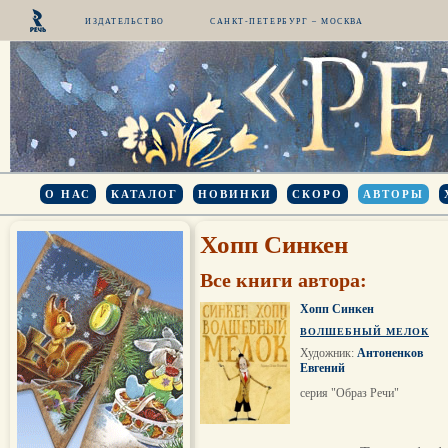
ИЗДАТЕЛЬСТВО
САНКТ-ПЕТЕРБУРГ – МОСКВА
О НАС
КАТАЛОГ
НОВИНКИ
СКОРО
АВТОРЫ
Хопп Синкен
Все книги автора:
Хопп Синкен
ВОЛШЕБНЫЙ МЕЛОК
Художник:
Антоненков
Евгений
серия "Образ Речи"