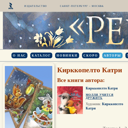
ИЗДАТЕЛЬСТВО
САНКТ-ПЕТЕРБУРГ – МОСКВА
О НАС
КАТАЛОГ
НОВИНКИ
СКОРО
АВТОРЫ
Кирккопелто Катри
Все книги автора:
Кирккопелто Катри
МОЛЛИ УЧИТСЯ
ДРУЖИТЬ
Художник:
Кирккопелто
Катри