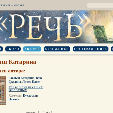
ТЕРБУРГ – МОСКВА
И
СКОРО
АВТОРЫ
ХУДОЖНИКИ
ГОСТЕВАЯ КНИГА
ыш Катарина
иги автора:
Гладыш Катарина
,
Вайс
Джоанна
,
Лячек Павел
АТЛАС ИСЧЕЗНУВШИХ
ЖИВОТНЫХ
Художник:
Кухарская
Николь
Товары 1 - 1 из 1