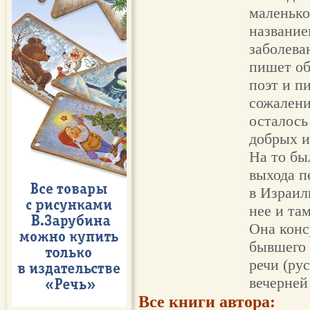
маленько
название
заболева
пишет об
поэт и п
сожалени
осталось
добрых и
На то бы
выхода п
в Израиль
нее и та
Она конс
бывшего 
речи (рус
вечерней
Все книги автора: