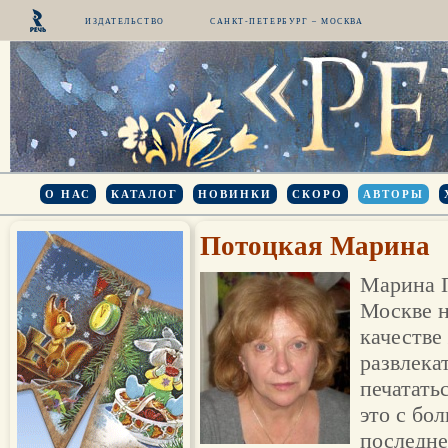
ИЗДАТЕЛЬСТВО
САНКТ-ПЕТЕРБУРГ – МОСКВА
О НАС
КАТАЛОГ
НОВИНКИ
СКОРО
АВТОРЫ
Потоцкая Марина
Марина П
Москве н
качестве
развлека
печатать
это с бо
последне