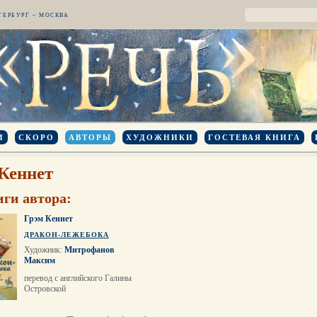
ТЕРБУРГ – МОСКВА
И
СКОРО
АВТОРЫ
ХУДОЖНИКИ
ГОСТЕВАЯ КНИГА
Кеннет
иги автора:
Грэм Кеннет
ДРАКОН-ЛЕЖЕБОКА
Художник:
Митрофанов
Максим
перевод с английского Галины
Островской