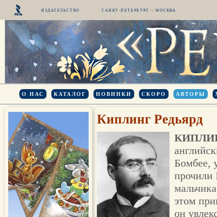
ИЗДАТЕЛЬСТВО
САНКТ-ПЕТЕРБУРГ – МОСКВА
О НАС
КАТАЛОГ
НОВИНКИ
СКОРО
АВТОРЫ
Киплинг Редьярд
КИПЛИ
английск
Бомбее, 
прочили 
мальчика
этом при
он увлекс