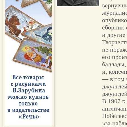
вернувши
журналис
опублико
сборник 
и другие
Творчест
не пораж
его прои
баллады,
и, конеч
— в том 
джунглей
джунглей
В 1907 г
англича
Нобелев
«за набл