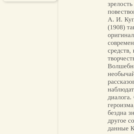
зрелость
повество
А. И. Ку
(1908) т
оригинал
современ
средств,
творчест
Волшебна
необычай
рассказо
наблюдат
диалога.
героизма
бездна з
другое с
данные К