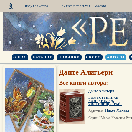
ИЗДАТЕЛЬСТВО
САНКТ-ПЕТЕРБУРГ – МОСКВА
О НАС
КАТАЛОГ
НОВИНКИ
СКОРО
АВТОРЫ
Данте Алигьери
Все книги автора:
Данте Алигьери
БОЖЕСТВЕННАЯ
КОМЕДИЯ. АД.
ЧИСТИЛИЩЕ. РАЙ.
Художник:
Пиков Михаил
Серия: "Малая Классика Реч