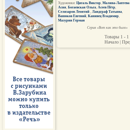
Художники:
Цигаль Виктор
,
Малина-Лаптева
Асия
,
Богаевская Ольга
,
Асеев Пётр
,
Селизаров Леонтий
,
Ландграф Татьяна
,
Ванюков Евгений
,
Канивец Владимир
,
Мазурин Герман
Серия «Вот как это было»
Товары 1 - 1 
Начало | Пре