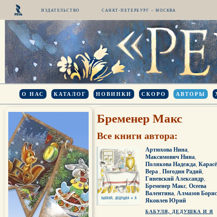
ИЗДАТЕЛЬСТВО
САНКТ-ПЕТЕРБУРГ – МОСКВА
О НАС
КАТАЛОГ
НОВИНКИ
СКОРО
АВТОРЫ
Бременер Макс
Все книги автора:
Артюхова Нина
,
Максимович Нина
,
Полякова Надежда
,
Карасё
Вера
,
Погодин Радий
,
Гиневский Александр
,
Бременер Макс
,
Осеева
Валентина
,
Алмазов Борис
Яковлев Юрий
БАБУЛЯ, ДЕДУШКА И Я