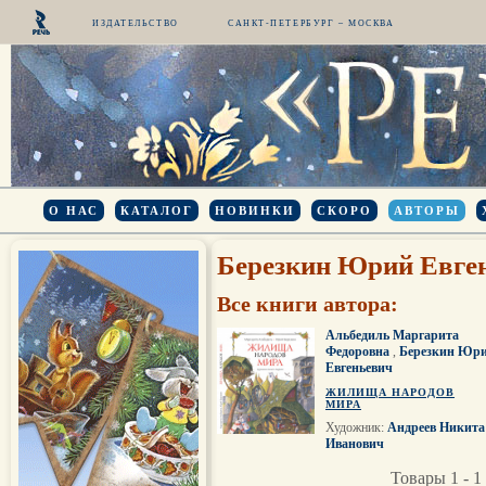
ИЗДАТЕЛЬСТВО
САНКТ-ПЕТЕРБУРГ – МОСКВА
О НАС
КАТАЛОГ
НОВИНКИ
СКОРО
АВТОРЫ
Березкин Юрий Евге
Все книги автора:
Альбедиль Маргарита
Федоровна
,
Березкин Юр
Евгеньевич
ЖИЛИЩА НАРОДОВ
МИРА
Художник:
Андреев Никита
Иванович
Товары 1 - 1 