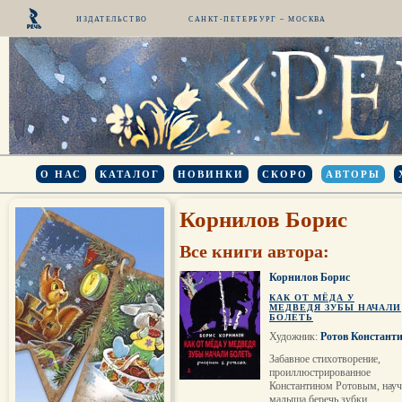
ИЗДАТЕЛЬСТВО
САНКТ-ПЕТЕРБУРГ – МОСКВА
О НАС
КАТАЛОГ
НОВИНКИ
СКОРО
АВТОРЫ
Корнилов Борис
Все книги автора:
Корнилов Борис
КАК ОТ МЁДА У
МЕДВЕДЯ ЗУБЫ НАЧАЛИ
БОЛЕТЬ
Художник:
Ротов Констант
Забавное стихотворение,
проиллюстрированное
Константином Ротовым, науч
малыша беречь зубки