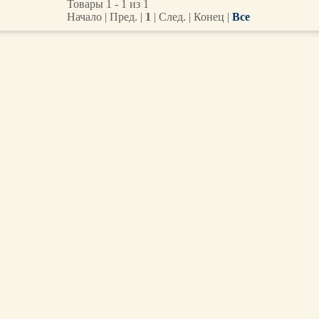
Товары 1 - 1 из 1
Начало | Пред. |
1
| След. | Конец
|
Все