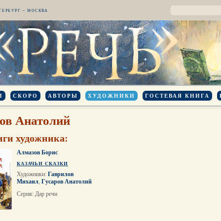
ТЕРБУРГ – МОСКВА
И
СКОРО
АВТОРЫ
ХУДОЖНИКИ
ГОСТЕВАЯ КНИГА
ов Анатолий
иги художника:
Алмазов Борис
КАЗАЧЬИ СКАЗКИ
Художники:
Гаврилов
Михаил
,
Гусаров Анатолий
Серия: Дар речи