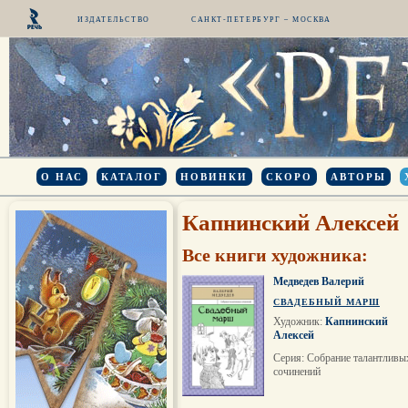
ИЗДАТЕЛЬСТВО
САНКТ-ПЕТЕРБУРГ – МОСКВА
О НАС
КАТАЛОГ
НОВИНКИ
СКОРО
АВТОРЫ
Капнинский Алексей
Все книги художника:
Медведев Валерий
СВАДЕБНЫЙ МАРШ
Художник:
Капнинский
Алексей
Серия: Собрание талантливы
сочинений