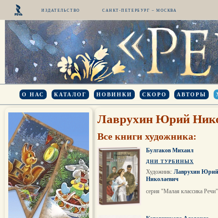
ИЗДАТЕЛЬСТВО
САНКТ-ПЕТЕРБУРГ – МОСКВА
О НАС
КАТАЛОГ
НОВИНКИ
СКОРО
АВТОРЫ
Лаврухин Юрий Ник
Все книги художника:
Булгаков Михаил
ДНИ ТУРБИНЫХ
Художник:
Лаврухин Юри
Николаевич
серия "Малая классика Речи"