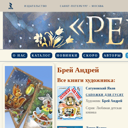
ИЗДАТЕЛЬСТВО
САНКТ-ПЕТЕРБУРГ – МОСКВА
О НАС
КАТАЛОГ
НОВИНКИ
СКОРО
АВТОРЫ
Брей Андрей
Все книги художника:
Сатуновский Яков
САПОЖКИ ДЛЯ ГУСЯТ
Художник:
Брей Андрей
Серия: Любимая детская
книжка