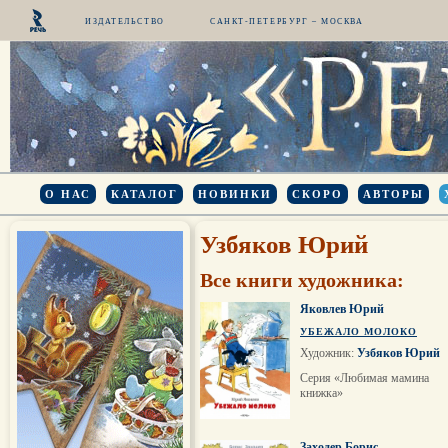
ИЗДАТЕЛЬСТВО
САНКТ-ПЕТЕРБУРГ – МОСКВА
О НАС
КАТАЛОГ
НОВИНКИ
СКОРО
АВТОРЫ
Узбяков Юрий
Все книги художника:
Яковлев Юрий
УБЕЖАЛО МОЛОКО
Художник:
Узбяков Юрий
Серия «Любимая мамина
книжка»
Заходер Борис