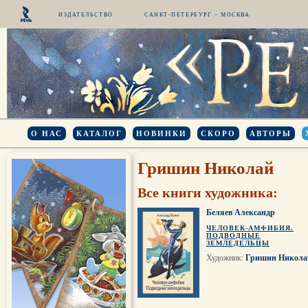
ИЗДАТЕЛЬСТВО
САНКТ-ПЕТЕРБУРГ – МОСКВА
О НАС
КАТАЛОГ
НОВИНКИ
СКОРО
АВТОРЫ
Гришин Николай
Все книги художника:
Беляев Александр
ЧЕЛОВЕК-АМФИБИЯ.
ПОДВОДНЫЕ
ЗЕМЛЕДЕЛЬЦЫ
Художник:
Гришин Никола