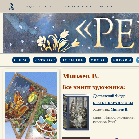
ИЗДАТЕЛЬСТВО
САНКТ-ПЕТЕРБУРГ – МОСКВА
О НАС
КАТАЛОГ
НОВИНКИ
СКОРО
АВТОРЫ
Минаев В.
Все книги художника:
Достоевский Фёдор
БРАТЬЯ КАРАМАЗОВЫ
Художник:
Минаев В.
серия "Иллюстрированная
классика Речи"