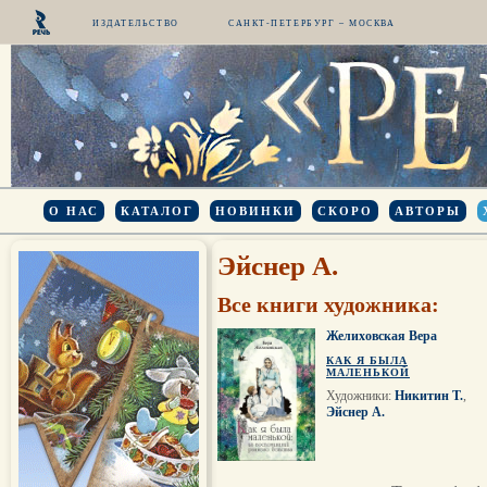
ИЗДАТЕЛЬСТВО
САНКТ-ПЕТЕРБУРГ – МОСКВА
О НАС
КАТАЛОГ
НОВИНКИ
СКОРО
АВТОРЫ
Эйснер А.
Все книги художника:
Желиховская Вера
КАК Я БЫЛА
МАЛЕНЬКОЙ
Художники:
Никитин Т.
,
Эйснер А.