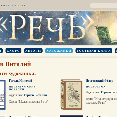
ТЕРБУРГ – МОСКВА
И
СКОРО
АВТОРЫ
ХУДОЖНИКИ
ГОСТЕВАЯ КНИГА
в Виталий
иги художника:
Гоголь Николай
Достоевский Фёдор
ПЕТЕРБУРГСКИЕ
ПОДРОСТОК
ПОВЕСТИ
Художник:
Горяев Ви
Художник:
Горяев Виталий
серия "Иллюстрирован
Серия "Малая классика Речи"
классика Речи"